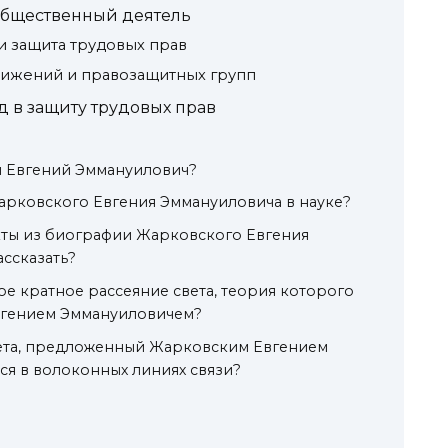
общественный деятель
 защита трудовых прав
вижений и правозащитных групп
д в защиту трудовых прав
й Евгений Эммануилович?
арковского Евгения Эммануиловича в науке?
кты из биографии Жарковского Евгения
ссказать?
ое кратное рассеяние света, теория которого
вгением Эммануиловичем?
света, предложенный Жарковским Евгением
я в волоконных линиях связи?