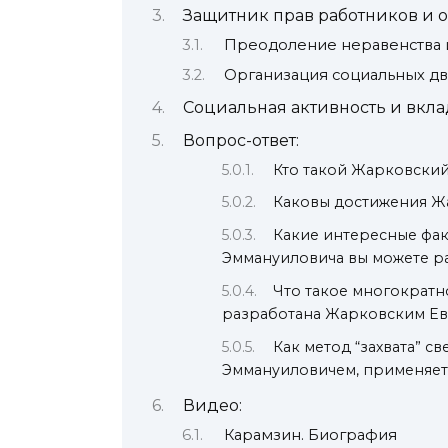
Защитник прав работников и 
Преодоление неравенства и
Организация социальных д
Социальная активность и вкла
Вопрос-ответ:
Кто такой Жарковски
Каковы достижения Ж
Какие интересные фа
Эммануиловича вы можете ра
Что такое многократн
разработана Жарковским Е
Как метод “захвата” 
Эммануиловичем, применяетс
Видео:
Карамзин. Биография