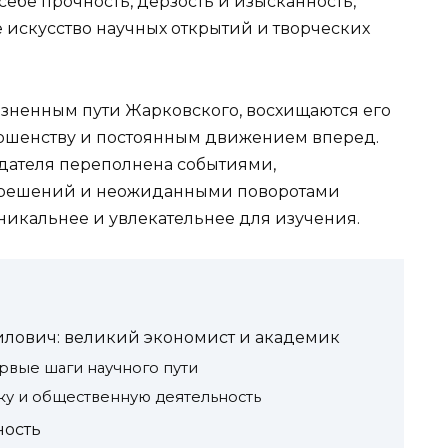
себе прочность, дерзость и изысканность,
 искусство научных открытий и творческих
изненным пути Жарковского, восхищаются его
ршенству и постоянным движением вперед.
дателя переполнена событиями,
решений и неожиданными поворотами
уникальнее и увлекательнее для изучения.
лович: великий экономист и академик
рвые шаги научного пути
ку и общественную деятельность
ность