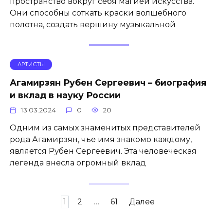
пространство вокруг себя магией искусства.
Они способны соткать краски волшебного
полотна, создать вершину музыкальной
АРТИСТЫ
Агамирзян Рубен Сергеевич – биография
и вклад в науку России
13.03.2024
0
20
Одним из самых знаменитых представителей
рода Агамирзян, чье имя знакомо каждому,
является Рубен Сергеевич. Эта человеческая
легенда внесла огромный вклад
Пагинация
1
2
…
61
Далее
записей