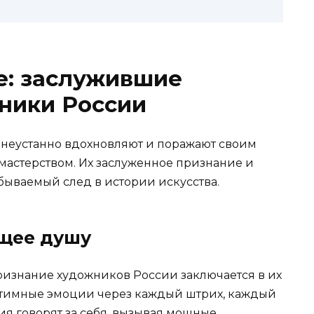
е: заслужившие
ники России
 неустанно вдохновляют и поражают своим
астерством. Их заслуженное признание и
бываемый след в истории искусства.
ющее душу
ризнание художников России заключается в их
интимные эмоции через каждый штрих, каждый
ия говорят за себя, вызывая мощные