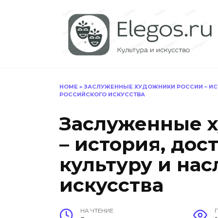
Перейти
к
содержанию
HOME
»
ЗАСЛУЖЕННЫЕ ХУДОЖНИКИ РОССИИ – ИСТ
РОССИЙСКОГО ИСКУССТВА
Заслуженные 
– история, дос
культуру и на
искусства
НА ЧТЕНИЕ