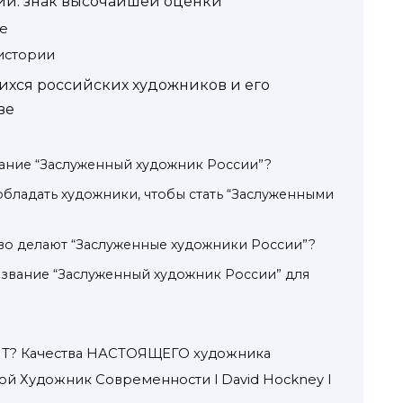
ии: знак высочайшей оценки
е
истории
хся российских художников и его
ве
вание “Заслуженный художник России”?
обладать художники, чтобы стать “Заслуженными
тво делают “Заслуженные художники России”?
 звание “Заслуженный художник России” для
НТ? Качества НАСТОЯЩЕГО художника
ой Художник Современности l David Hockney l