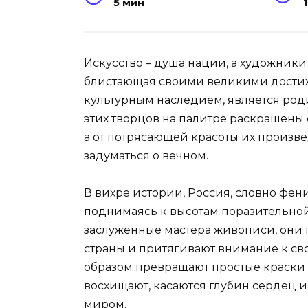
5 мин
Искусство – душа нации, а художники
блистающая своими великими дости
культурным наследием, является род
этих творцов на палитре раскрашены
а от потрясающей красоты их произве
задуматься о вечном.
В вихре истории, Россия, словно фен
поднимаясь к высотам поразительной
заслуженные мастера живописи, они 
страны и притягивают внимание к св
образом превращают простые краски
восхищают, касаются глубин сердец 
миром.