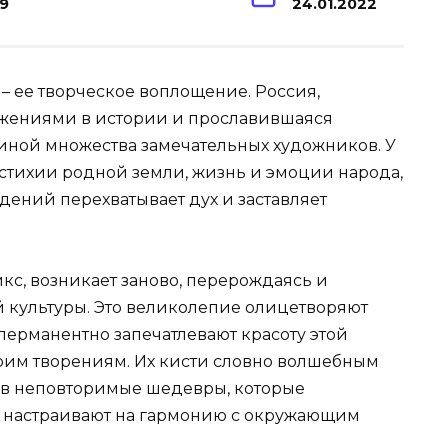
19
24.01.2022
 – ее творческое воплощение. Россия,
жениями в истории и прославившаяся
иной множества замечательных художников. У
 стихии родной земли, жизнь и эмоции народа,
дений перехватывает дух и заставляет
икс, возникает заново, перерождаясь и
 культуры. Это великолепие олицетворяют
перманентно запечатлевают красоту этой
оим творениям. Их кисти словно волшебным
 в неповторимые шедевры, которые
и настраивают на гармонию с окружающим