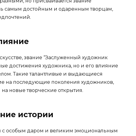
бразными, но присваивается звание
ь самым достойным и одаренным творцам,
едпочтений.
лияние
искусстве, звание “Заслуженный художник
ные достижения художника, но и его влияние
целом. Такие талантливые и выдающиеся
ие на последующие поколения художников,
 на новые творческие открытия.
ние истории
м с особым даром и великим эмоциональным