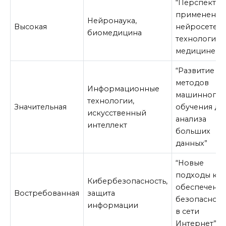
“Перспекти
применения
Нейронаукa,
Высокая
нейросетев
биомедицина
технологий 
медицине”
“Развитие
методов
Информационные
машинного
технологии,
Значительная
обучения дл
искусственный
анализа
интеллект
больших
данных”
“Новые
подходы к
Кибербезопасность,
обеспечени
Востребованная
защита
безопасност
информации
в сети
Интернет”