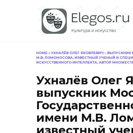
Перейти
к
содержанию
HOME
»
УХНАЛЁВ ОЛЕГ ЯКОВЛЕВИЧ – ВЫПУСКНИК
М.В. ЛОМОНОСОВА, ИЗВЕСТНЫЙ УЧЕНЫЙ И СПЕЦ
ИСКУССТВЕННОГО ИНТЕЛЛЕКТА, АВТОР МНОЖЕСТВ
Ухналёв Олег 
выпускник Мос
Государственн
имени М.В. Ло
известный уче