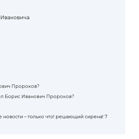
 Ивановича
нович Пророков?
ел Борис Иванович Пророков?
овости – только что! решающий сирена! 7