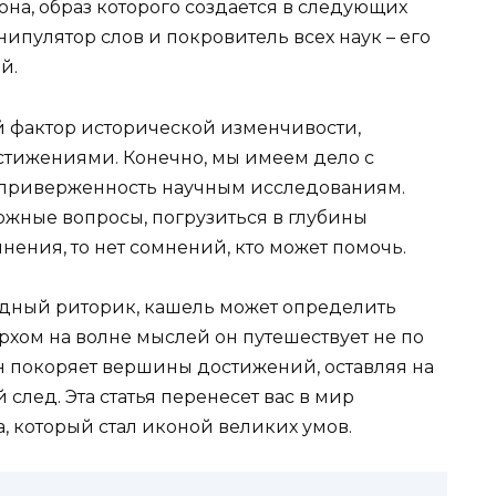
она, образ которого создается в следующих
ипулятор слов и покровитель всех наук – его
й.
й фактор исторической изменчивости,
стижениями. Конечно, мы имеем дело с
 приверженность научным исследованиям.
ожные вопросы, погрузиться в глубины
ения, то нет сомнений, кто может помочь.
адный риторик, кашель может определить
ерхом на волне мыслей он путешествует не по
 он покоряет вершины достижений, оставляя на
лед. Эта статья перенесет вас в мир
, который стал иконой великих умов.