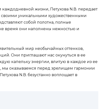
каждодневной жизни, Петухова N.В. передает
ас своими уникальными художественными
едставляют собой полотна, полные
 же время они наполнены нежностью и
удивительный мир необычайных оттенков,
ий. Они приглашают нас окунуться в ее
ждую капельку энергии, влитую в каждое из ее
ы, мы оказываемся перед зрелищем гармонии
Петухова N.В. безустанно воплощает в