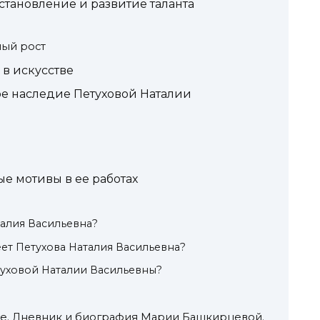
становление и развитие таланта
ный рост
 в искусстве
ое наследие Петуховой Наталии
е мотивы в ее работах
талия Васильевна?
ет Петухова Наталия Васильевна?
туховой Наталии Васильевны?
же. Дневник и биография Марии Башкирцевой.