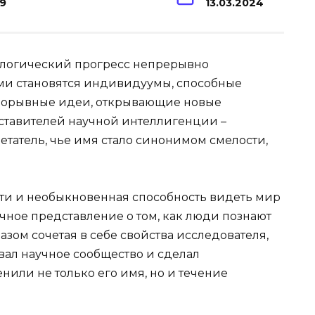
19
13.03.2024
нологический прогресс непрерывно
ми становятся индивидуумы, способные
рорывные идеи, открывающие новые
дставителей научной интеллигенции –
татель, чье имя стало синонимом смелости,
сти и необыкновенная способность видеть мир
ное представление о том, как люди познают
ом сочетая в себе свойства исследователя,
вал научное сообщество и сделал
нили не только его имя, но и течение