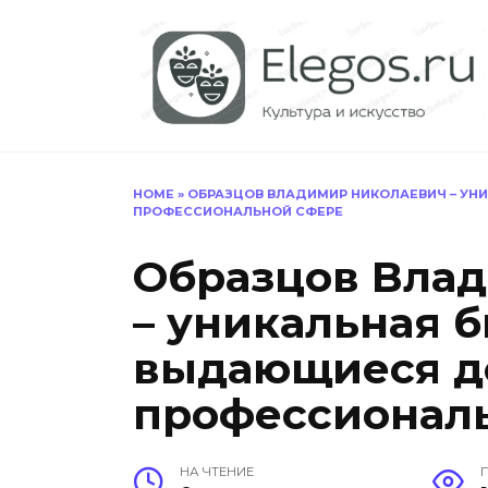
Перейти
к
содержанию
HOME
»
ОБРАЗЦОВ ВЛАДИМИР НИКОЛАЕВИЧ – УН
ПРОФЕССИОНАЛЬНОЙ СФЕРЕ
Образцов Вла
– уникальная 
выдающиеся д
профессионал
НА ЧТЕНИЕ