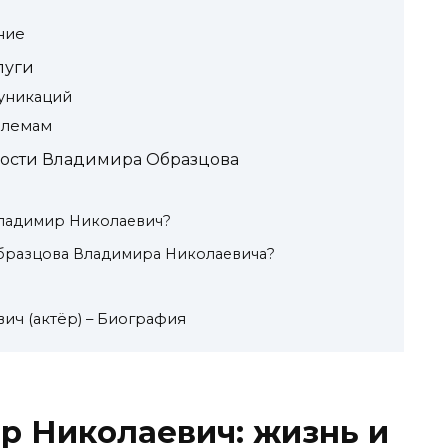
ние
луги
уникаций
блемам
ности Владимира Образцова
Владимир Николаевич?
бразцова Владимира Николаевича?
ич (актёр) – Биография
р Николаевич: жизнь и