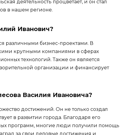
ьская деятельность процветает, и он стал
ов в нашем регионе.
силий Иванович?
ся различными бизнес-проектами. В
ькими крупными компаниями в сферах
онных технологий. Также он является
творительной организации и финансирует
лесова Василия Ивановича?
жество достижений. Он не только создал
вует в развитии города. Благодаря его
ных программ, многие люди получили помощь
наград за свои деловые достижения и