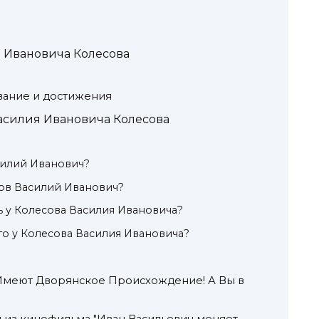
 Ивановича Колесова
ание и достижения
асилия Ивановича Колесова
силий Иванович?
ов Василий Иванович?
ь у Колесова Василия Ивановича?
о у Колесова Василия Ивановича?
Имеют Дворянское Происхождение! А Вы в
я из кинофильма "Иван Васильевич меняет