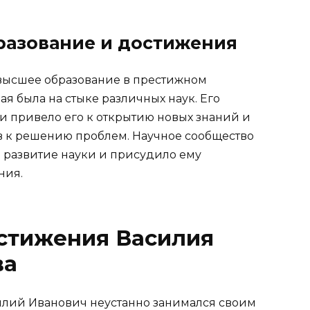
разование и достижения
высшее образование в престижном
рая была на стыке различных наук. Его
 привело его к открытию новых знаний и
в к решению проблем. Научное сообщество
 развитие науки и присудило ему
ния.
остижения Василия
ва
силий Иванович неустанно занимался своим