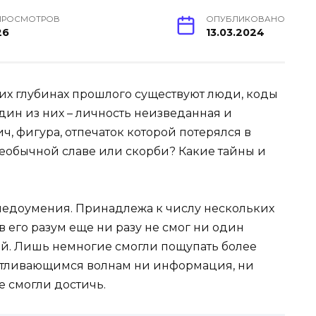
ПРОСМОТРОВ
ОПУБЛИКОВАНО
26
13.03.2024
их глубинах прошлого существуют люди, коды
дин из них – личность неизведанная и
ч, фигура, отпечаток которой потерялся в
 необычной славе или скорби? Какие тайны и
недоумения. Принадлежа к числу нескольких
в его разум еще ни разу не смог ни один
ый. Лишь немногие смогли пощупать более
тливающимся волнам ни информация, ни
е смогли достичь.