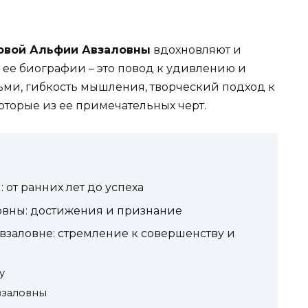
овой Альфии Авзаловны
вдохновляют и
ь ее биографии – это повод к удивлению и
ми, гибкость мышления, творческий подход к
оторые из ее примечательных черт.
от ранних лет до успеха
овны: достижения и признание
взаловне: стремление к совершенству и
у
взаловны