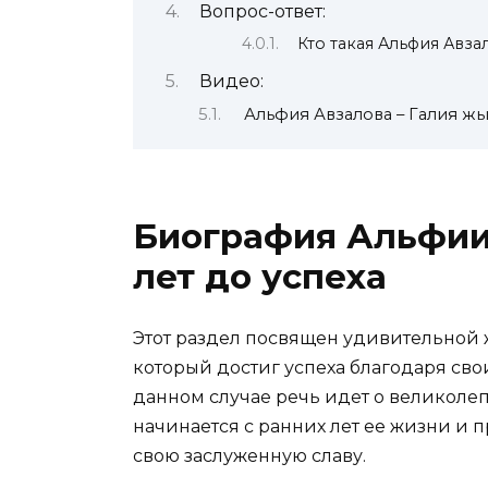
Вопрос-ответ:
Кто такая Альфия Авза
Видео:
Альфия Авзалова – Галия ж
Биография Альфии 
лет до успеха
Этот раздел посвящен удивительной 
который достиг успеха благодаря сво
данном случае речь идет о великоле
начинается с ранних лет ее жизни и п
свою заслуженную славу.