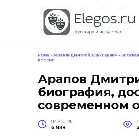
Перейти
к
содержанию
HOME
»
АРАПОВ ДМИТРИЙ АЛЕКСЕЕВИЧ – БИОГРА
РОССИИ
Арапов Дмитри
биография, до
современном 
НА ЧТЕНИЕ
6 мин