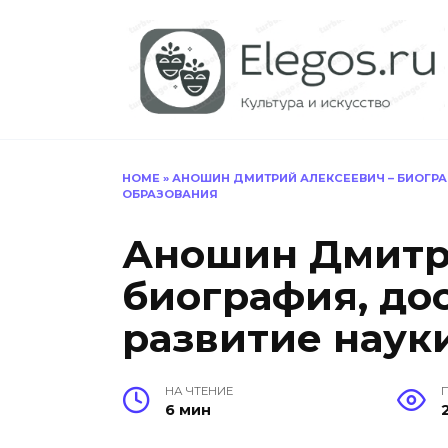
Перейти
к
содержанию
HOME
»
АНОШИН ДМИТРИЙ АЛЕКСЕЕВИЧ – БИОГРАФ
ОБРАЗОВАНИЯ
Аношин Дмитр
биография, до
развитие наук
НА ЧТЕНИЕ
6 мин