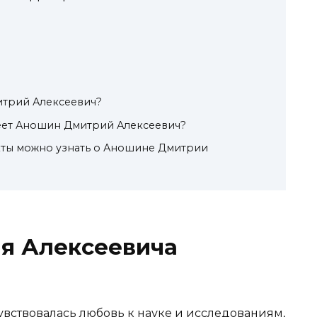
в
итрий Алексеевич?
еет Аношин Дмитрий Алексеевич?
кты можно узнать о Аношине Дмитрии
я Алексеевича
увствовалась любовь к науке и исследованиям,