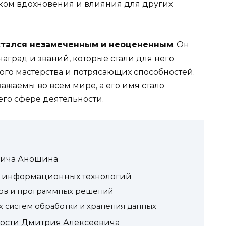
иком вдохновения и влияния для других
остался незамеченным и неоцененным
. Он
аград и званий, которые стали для него
го мастерства и потрясающих способностей.
важаемы во всем мире, а его имя стало
его сфере деятельности.
вича Аношина
и информационных технологий
мов и программных решений
систем обработки и хранения данных
ности Дмитрия Алексеевича