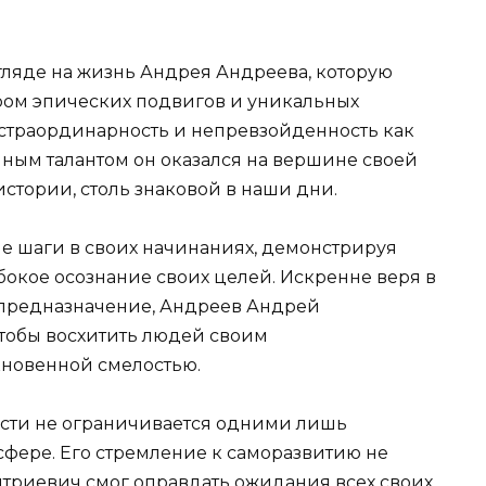
ляде на жизнь Андрея Андреева, которую
ром эпических подвигов и уникальных
кстраординарность и непревзойденность как
нным талантом он оказался на вершине своей
истории, столь знаковой в наши дни.
 шаги в своих начинаниях, демонстрируя
бокое осознание своих целей. Искренне веря в
 предназначение, Андреев Андрей
тобы восхитить людей своим
новенной смелостью.
ости не ограничивается одними лишь
фере. Его стремление к саморазвитию не
триевич смог оправдать ожидания всех своих