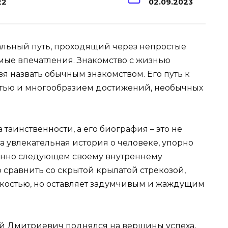
22
02.09.2023
кальный путь, проходящий через непростые
ые впечатления. Знакомство с жизнью
 назвать обычным знакомством. Его путь к
стью и многообразием достижений, необычных
аинственности, а его биография – это не
а увлекательная история о человеке, упорно
енно следующем своему внутреннему
 сравнить со скрытой крылатой стрекозой,
егкостью, но оставляет задумчивым и жаждущим
рей Дмитриевич поднялся на вершины успеха,