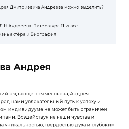
дрея Дмитриевича Андреева можно выделить?
Л.Н.Андреева. Литература 11 класс
знь актёра и Биография
ва Андрея
ний выдающегося человека, Андрея
ред нами увлекательный путь к успеху и
ивом индивидууме не может быть ограничен
пами. Воздействуя на наши чувства и
а уникальностью, твердостью духа и глубоким