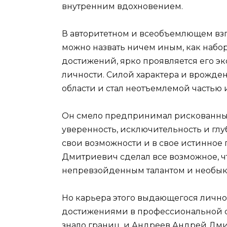
внутренним вдохновением.
В авторитетном и всеобъемлющем взг
можно назвать ничем иным, как набо
достижений, ярко проявляется его э
личности. Силой характера и врожде
области и стал неотъемлемой частью 
Он смело предпринимал рискованные
уверенность, исключительность и глу
свои возможности и в свое истинное
Дмитриевич сделал все возможное, ч
непревзойденным талантом и необык
Но карьера этого выдающегося личн
достижениями в профессиональной с
знало границ, и Андреев Андрей Дми