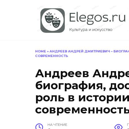
Перейти
к
содержанию
HOME
»
АНДРЕЕВ АНДРЕЙ ДМИТРИЕВИЧ – БИОГРАФ
СОВРЕМЕННОСТЬ
Андреев Андр
биография, до
роль в истории
современност
НА ЧТЕНИЕ