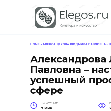
Перейти
к
содержанию
HOME
»
АЛЕКСАНДРОВА ЛЮДМИЛА ПАВЛОВНА – Н
Александрова
Павловна – нас
успешный проф
сфере
НА ЧТЕНИЕ
7 мин